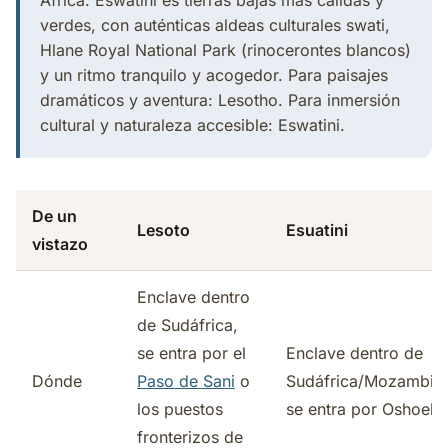
África. Eswatini es tierras bajas más cálidas y
verdes, con auténticas aldeas culturales swati,
Hlane Royal National Park (rinocerontes blancos)
y un ritmo tranquilo y acogedor. Para paisajes
dramáticos y aventura: Lesotho. Para inmersión
cultural y naturaleza accesible: Eswatini.
De un
Lesoto
Esuatini
vistazo
Enclave dentro
de Sudáfrica,
se entra por el
Enclave dentro de
Dónde
Paso de Sani
o
Sudáfrica/Mozambiq
los puestos
se entra por Oshoek
fronterizos de