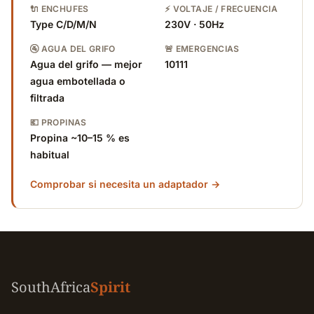
🔌 ENCHUFES
⚡ VOLTAJE / FRECUENCIA
Type C/D/M/N
230V · 50Hz
🚰 AGUA DEL GRIFO
🚨 EMERGENCIAS
Agua del grifo — mejor
10111
agua embotellada o
filtrada
💶 PROPINAS
Propina ~10–15 % es
habitual
Comprobar si necesita un adaptador →
SouthAfrica
Spirit