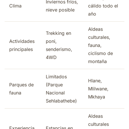
Inviernos fríos,
Clima
cálido todo el
nieve posible
año
Aldeas
Trekking en
culturales,
Actividades
poni,
fauna,
principales
senderismo,
ciclismo de
4WD
montaña
Limitados
Hlane,
Parques de
(Parque
Mlilwane,
fauna
Nacional
Mkhaya
Sehlabathebe)
Aldeas
culturales
Experiencia
Estancias en