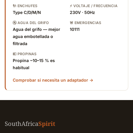
🔌 ENCHUFES
⚡ VOLTAJE / FRECUENCIA
Type C/D/M/N
230V · 50Hz
🚰 AGUA DEL GRIFO
🚨 EMERGENCIAS
Agua del grifo — mejor
10111
agua embotellada o
filtrada
💶 PROPINAS
Propina ~10–15 % es
habitual
Comprobar si necesita un adaptador →
SouthAfrica
Spirit