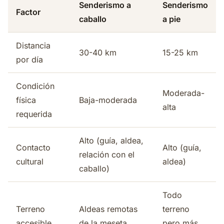
Senderismo a
Senderismo
Factor
caballo
a pie
Distancia
30-40 km
15-25 km
por día
Condición
Moderada-
física
Baja-moderada
alta
requerida
Alto (guía, aldea,
Contacto
Alto (guía,
relación con el
cultural
aldea)
caballo)
Todo
Terreno
Aldeas remotas
terreno
accesible
de la meseta
pero más