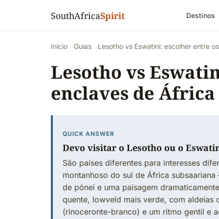
SouthAfrica
Spirit
Destinos
Início
Guias
Lesotho vs Eswatini: escolher entre o
Lesotho vs Eswatini
enclaves de África
QUICK ANSWER
Devo visitar o Lesotho ou o Eswati
São países diferentes para interesses dife
montanhoso do sul de África subsaariana 
de pónei e uma paisagem dramaticamente d
quente, lowveld mais verde, com aldeias c
(rinoceronte-branco) e um ritmo gentil e 