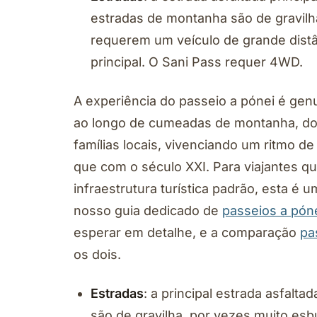
estradas de montanha são de gravil
requerem um veículo de grande distân
principal. O Sani Pass requer 4WD.
A experiência do passeio a pónei é gen
ao longo de cumeadas de montanha, do
famílias locais, vivenciando um ritmo 
que com o século XXI. Para viajantes q
infraestrutura turística padrão, esta é 
nosso guia dedicado de
passeios a pón
esperar em detalhe, e a comparação
pa
os dois.
Estradas
: a principal estrada asfalt
são de gravilha, por vezes muito esb