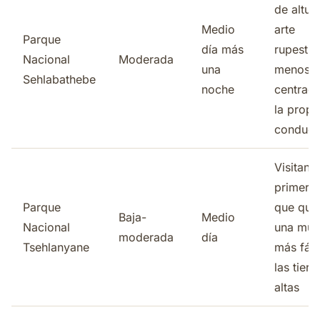
de altur
Medio
arte
Parque
día más
rupestre
Nacional
Moderada
una
menos
Sehlabathebe
noche
centrad
la propi
conducc
Visitant
primeriz
Parque
que qui
Baja-
Medio
Nacional
una mue
moderada
día
Tsehlanyane
más fáci
las tierr
altas