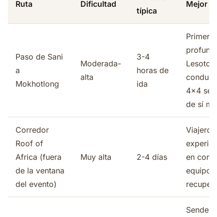
Ruta
Dificultad
Mejor p
típica
Primer v
profund
Paso de Sani
3-4
Moderada-
Lesoto 
a
horas de
alta
conduct
Mokhotlong
ida
4x4 seg
de sí m
Corredor
Viajeros
Roof of
experien
Africa (fuera
Muy alta
2-4 días
en conv
de la ventana
equipo 
del evento)
recuper
Senderi