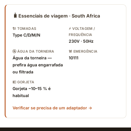
🧳
Essenciais de viagem · South Africa
🔌 TOMADAS
⚡ VOLTAGEM /
Type C/D/M/N
FREQUÊNCIA
230V · 50Hz
🚰 ÁGUA DA TORNEIRA
🚨 EMERGÊNCIA
Água da torneira —
10111
prefira água engarrafada
ou filtrada
💶 GORJETA
Gorjeta ~10–15 % é
habitual
Verificar se precisa de um adaptador →