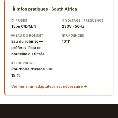
🧳
Infos pratiques · South Africa
🔌 PRISES
⚡ VOLTAGE / FRÉQUENCE
Type C/D/M/N
230V · 50Hz
🚰 EAU DU ROBINET
🚨 URGENCES
Eau du robinet —
10111
préférez l’eau en
bouteille ou filtrée
💶 POURBOIRE
Pourboire d’usage ~10–
15 %
Vérifier si un adaptateur est nécessaire →