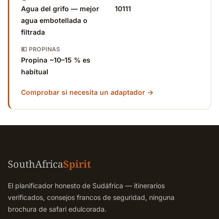
Agua del grifo — mejor
10111
agua embotellada o
filtrada
💶 PROPINAS
Propina ~10–15 % es
habitual
Comprobar si necesita un adaptador →
SouthAfrica
Spirit
El planificador honesto de Sudáfrica — itinerarios
verificados, consejos francos de seguridad, ninguna
brochura de safari edulcorada.