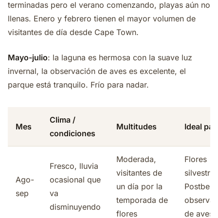
terminadas pero el verano comenzando, playas aún no
llenas. Enero y febrero tienen el mayor volumen de
visitantes de día desde Cape Town.
Mayo-julio
: la laguna es hermosa con la suave luz
invernal, la observación de aves es excelente, el
parque está tranquilo. Frío para nadar.
Clima /
Mes
Multitudes
Ideal par
condiciones
Moderada,
Flores
Fresco, lluvia
visitantes de
silvestre
Ago-
ocasional que
un día por la
Postberg
sep
va
temporada de
observac
disminuyendo
flores
de aves