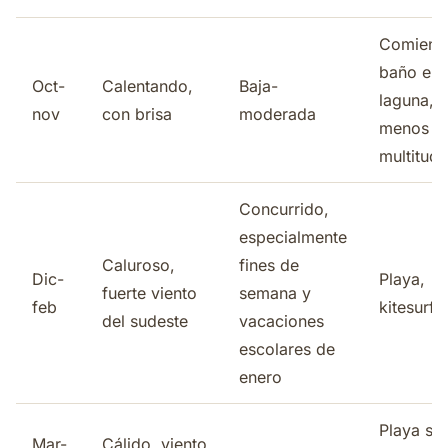
Comienza
baño en 
Oct-
Calentando,
Baja-
laguna,
nov
con brisa
moderada
menos
multitud
Concurrido,
especialmente
Caluroso,
fines de
Dic-
Playa,
fuerte viento
semana y
feb
kitesurf
del sudeste
vacaciones
escolares de
enero
Playa sin
Mar-
Cálido, viento