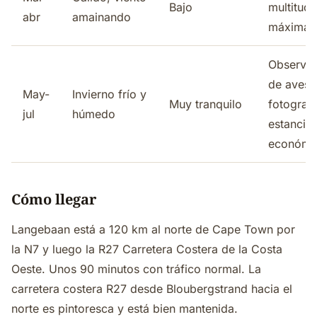
Bajo
multitud
abr
amainando
máximas
Observa
de aves,
May-
Invierno frío y
Muy tranquilo
fotografí
jul
húmedo
estancia
económi
Cómo llegar
Langebaan está a 120 km al norte de Cape Town por
la N7 y luego la R27 Carretera Costera de la Costa
Oeste. Unos 90 minutos con tráfico normal. La
carretera costera R27 desde Bloubergstrand hacia el
norte es pintoresca y está bien mantenida.