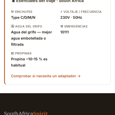
🧳
Esenciales del viaje · South Africa
🔌 ENCHUFES
⚡ VOLTAJE / FRECUENCIA
Type C/D/M/N
230V · 50Hz
🚰 AGUA DEL GRIFO
🚨 EMERGENCIAS
Agua del grifo — mejor
10111
agua embotellada o
filtrada
💶 PROPINAS
Propina ~10–15 % es
habitual
Comprobar si necesita un adaptador →
SouthAfrica
Spirit