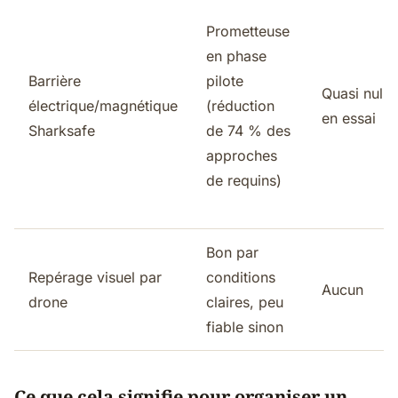
Prometteuse
en phase
Barrière
pilote
Quasi nulle
électrique/magnétique
(réduction
en essai
Sharksafe
de 74 % des
approches
de requins)
Bon par
Repérage visuel par
conditions
Aucun
drone
claires, peu
fiable sinon
Ce que cela signifie pour organiser un