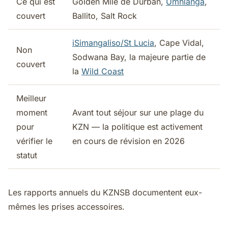
Ce qui est
Golden Mile de Durban,
Umhlanga
,
couvert
Ballito, Salt Rock
iSimangaliso/St Lucia
, Cape Vidal,
Non
Sodwana Bay, la majeure partie de
couvert
la
Wild Coast
Meilleur
moment
Avant tout séjour sur une plage du
pour
KZN — la politique est activement
vérifier le
en cours de révision en 2026
statut
Les rapports annuels du KZNSB documentent eux-
mêmes les prises accessoires.