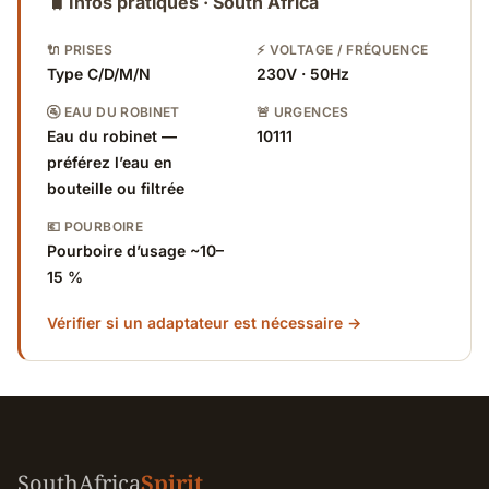
🧳
Infos pratiques · South Africa
🔌 PRISES
⚡ VOLTAGE / FRÉQUENCE
Type C/D/M/N
230V · 50Hz
🚰 EAU DU ROBINET
🚨 URGENCES
Eau du robinet —
10111
préférez l’eau en
bouteille ou filtrée
💶 POURBOIRE
Pourboire d’usage ~10–
15 %
Vérifier si un adaptateur est nécessaire →
SouthAfrica
Spirit