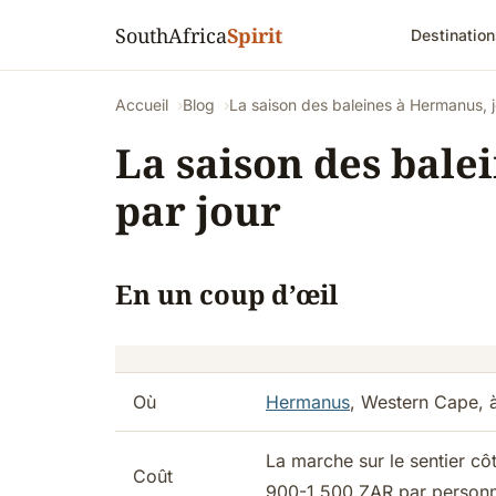
SouthAfrica
Spirit
Destination
Accueil
Blog
La saison des baleines à Hermanus, j
La saison des bale
par jour
En un coup d’œil
Où
Hermanus
, Western Cape, 
La marche sur le sentier côt
Coût
900-1 500 ZAR par person