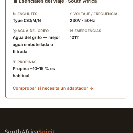
🧳
Esenciales del viaje · South Africa
🔌 ENCHUFES
⚡ VOLTAJE / FRECUENCIA
Type C/D/M/N
230V · 50Hz
🚰 AGUA DEL GRIFO
🚨 EMERGENCIAS
Agua del grifo — mejor
10111
agua embotellada o
filtrada
💶 PROPINAS
Propina ~10–15 % es
habitual
Comprobar si necesita un adaptador →
SouthAfrica
Spirit