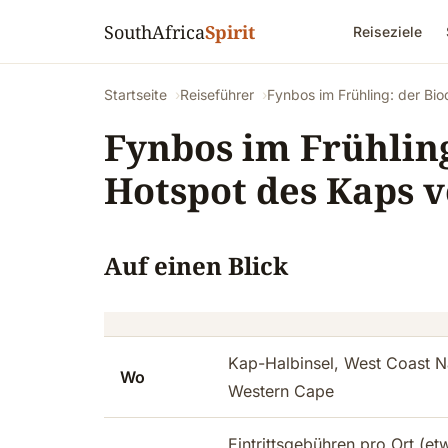
SouthAfrica
Spirit
Reiseziele
Startseite
Reiseführer
Fynbos im Frühling: der Bi
Fynbos im Frühling
Hotspot des Kaps v
Auf einen Blick
Kap-Halbinsel, West Coast N
Wo
Western Cape
Eintrittsgebühren pro Ort (et