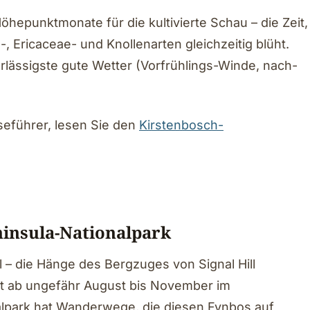
hepunktmonate für die kultivierte Schau – die Zeit,
 Ericaceae- und Knollenarten gleichzeitig blüht.
lässigste gute Wetter (Vorfrühlings-Winde, nach-
seführer, lesen Sie den
Kirstenbosch-
ninsula-Nationalpark
 – die Hänge des Bergzuges von Signal Hill
st ab ungefähr August bis November im
alpark hat Wanderwege, die diesen Fynbos auf