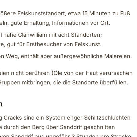
rößere Felskunststandort, etwa 15 Minuten zu Fuß
ln, gute Erhaltung, Informationen vor Ort.
il nahe Clanwilliam mit acht Standorten;
te, gut für Erstbesucher von Felskunst.
ren Weg, enthält aber außergewöhnliche Malereien.
reien nicht berühren (Öle von der Haut verursachen
Gruppen mitbringen, die die Standorte überfüllen.
n
rg Cracks sind ein System enger Schlitzschluchten
e durch den Berg über Sanddrif geschnitten
 von Sanddrif aus ungefähr 3 Stunden pro Strecke