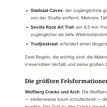
Stadsaal Caves
: der zugänglichste g
von der Straße entfernt. Mehrere Tafe
Sevilla Rock Art Trail
: ein 4,5-km-Tra
zugänglicher als tiefe Wildnisstandor
Truitjieskraal
: erfordert einen länge
Zwei Regeln, die wichtig sind: die Male
irreversiblen Verfall) und keine großen 
Die größten Felsformatione
Wolfberg Cracks und Arch
: Die Wolfbe
— stellenweise kaum schulterbreit — di
wurden. Der Trail zu den Cracks dauert