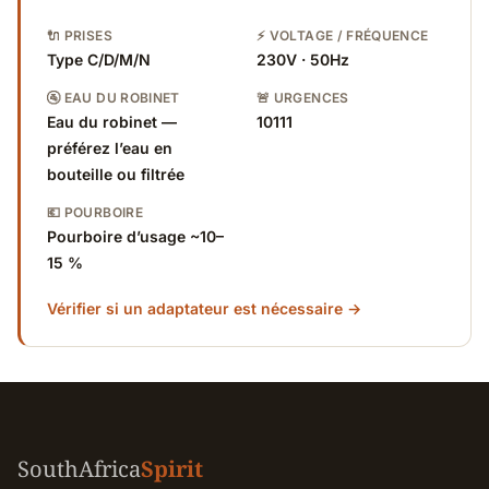
🔌 PRISES
⚡ VOLTAGE / FRÉQUENCE
Type C/D/M/N
230V · 50Hz
🚰 EAU DU ROBINET
🚨 URGENCES
Eau du robinet —
10111
préférez l’eau en
bouteille ou filtrée
💶 POURBOIRE
Pourboire d’usage ~10–
15 %
Vérifier si un adaptateur est nécessaire →
SouthAfrica
Spirit