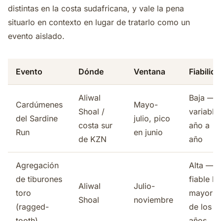
distintas en la costa sudafricana, y vale la pena
situarlo en contexto en lugar de tratarlo como un
evento aislado.
Evento
Dónde
Ventana
Fiabilid
Aliwal
Baja —
Cardúmenes
Mayo-
Shoal /
variable
del Sardine
julio, pico
costa sur
año a
Run
en junio
de KZN
año
Agregación
Alta —
de tiburones
fiable la
Aliwal
Julio-
toro
mayoría
Shoal
noviembre
(ragged-
de los
tooth)
años