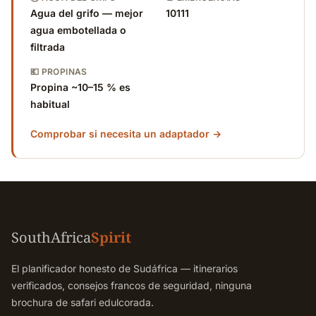
Agua del grifo — mejor
10111
agua embotellada o
filtrada
💶 PROPINAS
Propina ~10–15 % es
habitual
Comprobar si necesita un adaptador →
SouthAfrica
Spirit
El planificador honesto de Sudáfrica — itinerarios
verificados, consejos francos de seguridad, ninguna
brochura de safari edulcorada.