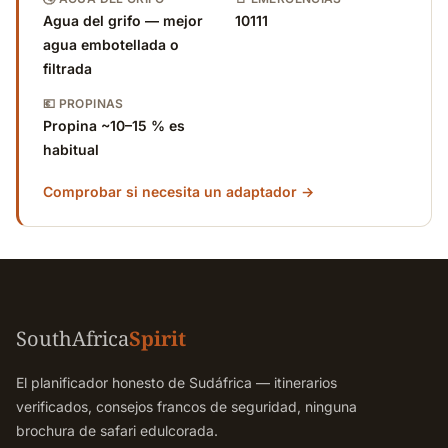
Agua del grifo — mejor
10111
agua embotellada o
filtrada
💶 PROPINAS
Propina ~10–15 % es
habitual
Comprobar si necesita un adaptador →
SouthAfrica
Spirit
El planificador honesto de Sudáfrica — itinerarios
verificados, consejos francos de seguridad, ninguna
brochura de safari edulcorada.