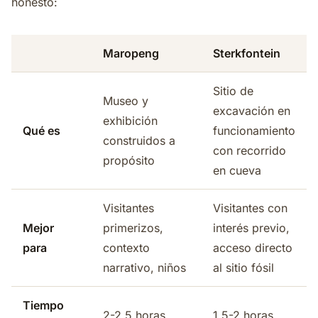
honesto:
Maropeng
Sterkfontein
Sitio de
Museo y
excavación en
exhibición
Qué es
funcionamiento
construidos a
con recorrido
propósito
en cueva
Visitantes
Visitantes con
Mejor
primerizos,
interés previo,
para
contexto
acceso directo
narrativo, niños
al sitio fósil
Tiempo
2-2,5 horas
1,5-2 horas