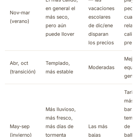
en general el
vacaciones
peor 
Nov-mar
más seco,
escolares
cuant
(verano)
pero aún
de dic/ene
relac
puede llover
disparan
calid
los precios
preci
Mejo
Abr, oct
Templado,
Moderadas
equili
(transición)
más estable
gener
Tarif
más
Más lluvioso,
barat
más fresco,
temp
May-sep
más días de
Las más
de
(invierno)
tormenta
bajas
balle