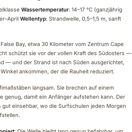
telklasse
Wassertemperatur
: 14–17 °C (ganzjährig
er–April
Wellentyp
: Strandwelle, 0,5–1,5 m, sanft
r False Bay, etwa 30 Kilometer vom Zentrum Cape
ht schützt sie vor der vollen Kraft des Südosters —
— und der Strand ist nach Süden ausgerichtet,
 Winkel ankommen, der die Rauheit reduziert.
ofimaßstäben langsam. Sie brechen auf einem
e genug, damit ein Anfänger aufstehen kann. Der
s gut einsehbar, wo die Surfschulen jeden Morgen
stellen.
oniert
: Die Welle bleibt lang genug befahrbar, um