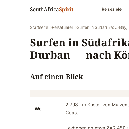
SouthAfrica
Spirit
Reiseziele
Startseite
Reiseführer
Surfen in Südafrika: J-Ba
Surfen in Südafrik
Durban — nach Kö
Auf einen Blick
2.798 km Küste, von Muizen
Wo
Coast
Lektionen ab etwa ZAR 450 (