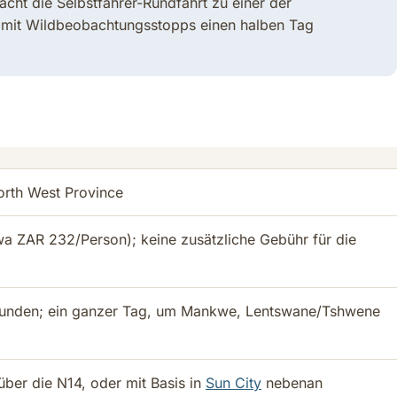
cht die Selbstfahrer-Rundfahrt zu einer der
it mit Wildbeobachtungsstopps einen halben Tag
orth West Province
twa ZAR 232/Person); keine zusätzliche Gebühr für die
trunden; ein ganzer Tag, um Mankwe, Lentswane/Tshwene
ber die N14, oder mit Basis in
Sun City
nebenan