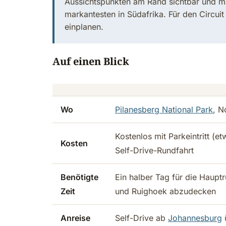
Aussichtspunkten am Rand sichtbar und ma
markantesten in Südafrika. Für den Circu
einplanen.
Auf einen Blick
Wo
Pilanesberg National Park
, N
Kostenlos mit Parkeintritt (e
Kosten
Self-Drive-Rundfahrt
Benötigte
Ein halber Tag für die Haup
Zeit
und Ruighoek abzudecken
Anreise
Self-Drive ab
Johannesburg
ü