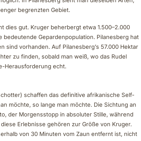
möglich. In Pilanesberg sieht man dieselben Arten,
 enger begrenzten Gebiet.
ht dies gut. Kruger beherbergt etwa 1.500–2.000
e bedeutende Gepardenpopulation. Pilanesberg hat
en sind vorhanden. Auf Pilanesberg’s 57.000 Hektar
chter zu finden, sobald man weiß, wo das Rudel
rive-Herausforderung echt.
otter) schaffen das definitive afrikanische Self-
 man möchte, so lange man möchte. Die Sichtung an
, der Morgensstopp in absoluter Stille, während
 diese Erlebnisse gehören zur Größe von Kruger.
nerhalb von 30 Minuten vom Zaun entfernt ist, nicht