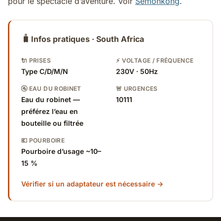
pour le spectacle d’aventure. Voir
Semonkong
.
🧳
Infos pratiques · South Africa
🔌 PRISES
⚡ VOLTAGE / FRÉQUENCE
Type C/D/M/N
230V · 50Hz
🚰 EAU DU ROBINET
🚨 URGENCES
Eau du robinet —
10111
préférez l’eau en
bouteille ou filtrée
💶 POURBOIRE
Pourboire d’usage ~10–
15 %
Vérifier si un adaptateur est nécessaire →