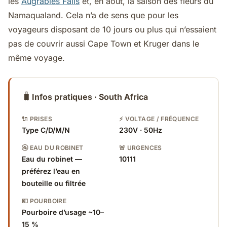
les
Augrabies Falls
et, en août, la saison des fleurs du
Namaqualand. Cela n’a de sens que pour les
voyageurs disposant de 10 jours ou plus qui n’essaient
pas de couvrir aussi Cape Town et Kruger dans le
même voyage.
🧳
Infos pratiques · South Africa
🔌 PRISES
⚡ VOLTAGE / FRÉQUENCE
Type C/D/M/N
230V · 50Hz
🚰 EAU DU ROBINET
🚨 URGENCES
Eau du robinet —
10111
préférez l’eau en
bouteille ou filtrée
💶 POURBOIRE
Pourboire d’usage ~10–
15 %