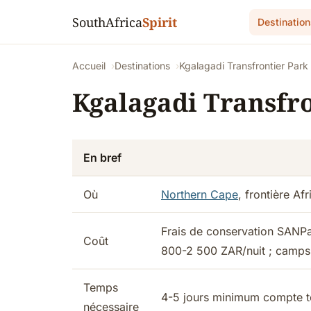
SouthAfrica
Spirit
Destination
Accueil
Destinations
Kgalagadi Transfrontier Park
Kgalagadi Transfr
En bref
Où
Northern Cape
, frontière A
Frais de conservation SANPa
Coût
800-2 500 ZAR/nuit ; camps
Temps
4-5 jours minimum compte t
nécessaire