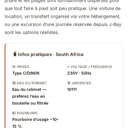
phare et les plages sont suffisamment dispersés pour
que tout faire à pied soit peu pratique. Une voiture de
location, un transfert organisé via votre hébergement,
ou une excursion d’une journée réservée depuis J-Bay
sont les options réalistes.
🧳
Infos pratiques · South Africa
🔌 PRISES
⚡ VOLTAGE / FRÉQUENCE
Type C/D/M/N
230V · 50Hz
🚰 EAU DU ROBINET
🚨 URGENCES
Eau du robinet —
10111
préférez l’eau en
bouteille ou filtrée
💶 POURBOIRE
Pourboire d’usage ~10–
15 %