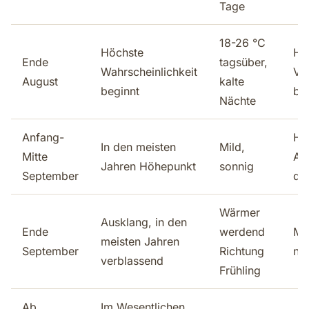
Tage
18-26 °C
Höchste
Ho
Ende
tagsüber,
Wahrscheinlichkeit
Vo
August
kalte
beginnt
bu
Nächte
Anfang-
Hö
In den meisten
Mild,
Mitte
An
Jahren Höhepunkt
sonnig
September
de
Wärmer
Ausklang, in den
Ende
werdend
Mo
meisten Jahren
September
Richtung
na
verblassend
Frühling
Ab
Im Wesentlichen