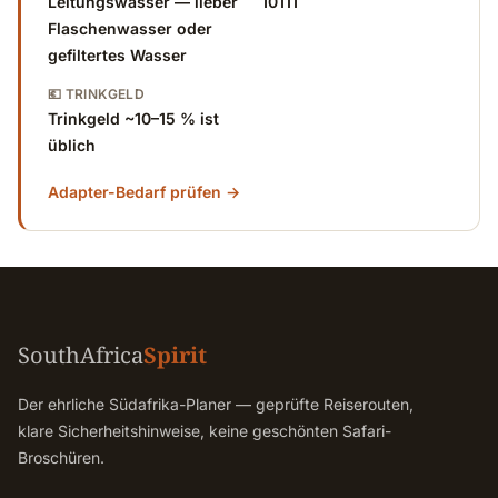
Leitungswasser — lieber
10111
Flaschenwasser oder
gefiltertes Wasser
💶 TRINKGELD
Trinkgeld ~10–15 % ist
üblich
Adapter-Bedarf prüfen →
SouthAfrica
Spirit
Der ehrliche Südafrika-Planer — geprüfte Reiserouten,
klare Sicherheitshinweise, keine geschönten Safari-
Broschüren.