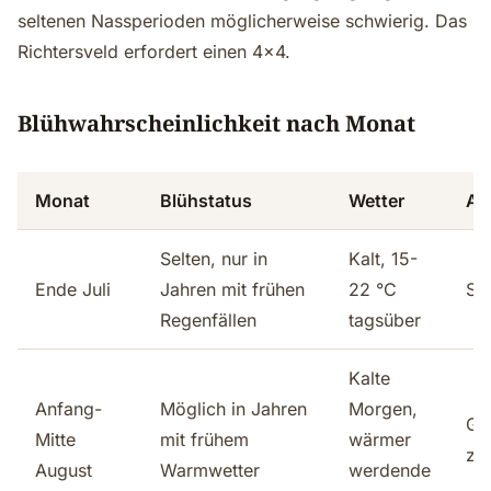
seltenen Nassperioden möglicherweise schwierig. Das
Richtersveld erfordert einen 4x4.
Blühwahrscheinlichkeit nach Monat
Monat
Blühstatus
Wetter
An
Selten, nur in
Kalt, 15-
Ende Juli
Jahren mit frühen
22 °C
Se
Regenfällen
tagsüber
Kalte
Anfang-
Möglich in Jahren
Morgen,
Ge
Mitte
mit frühem
wärmer
zu
August
Warmwetter
werdende