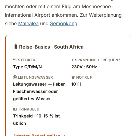
möchten oder mit einem Flug am Moshoeshoe I
International Airport ankommen. Zur Weiterplanung
siehe
Malealea
und
Semonkong
.
🧳
Reise-Basics · South Africa
🔌 STECKER
⚡ SPANNUNG / FREQUENZ
Type C/D/M/N
230V · 50Hz
🚰 LEITUNGSWASSER
🚨 NOTRUF
Leitungswasser — lieber
10111
Flaschenwasser oder
gefiltertes Wasser
💶 TRINKGELD
Trinkgeld ~10–15 % ist
üblich
Adapter-Bedarf prüfen →