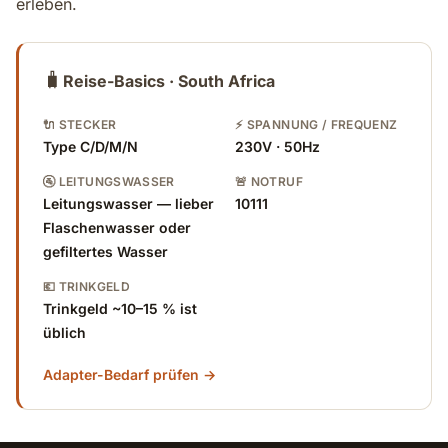
erleben.
🧳
Reise-Basics · South Africa
🔌 STECKER
⚡ SPANNUNG / FREQUENZ
Type C/D/M/N
230V · 50Hz
🚰 LEITUNGSWASSER
🚨 NOTRUF
Leitungswasser — lieber
10111
Flaschenwasser oder
gefiltertes Wasser
💶 TRINKGELD
Trinkgeld ~10–15 % ist
üblich
Adapter-Bedarf prüfen →